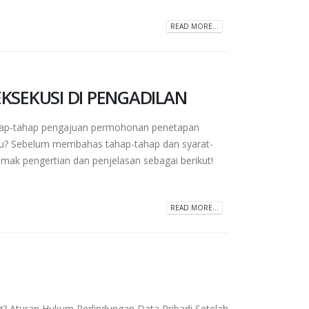
READ MORE...
SEKUSI DI PENGADILAN
tahap pengajuan permohonan penetapan
ntu? Sebelum membahas tahap-tahap dan syarat-
mak pengertian dan penjelasan sebagai berikut!
READ MORE...
Aturan Hukum Perlindungan Data Pribadi Setelah