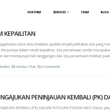
OUR FIRM
SERVICES
TEAM
BLOG
 KEPAILITAN
ana solusi atau tindakan apabila terjadi peletakan sita yang men
 khususnya dalam ranah kepailitan. Sita persamaan sendiri merupaka
an dan mempunyai hak tanggungan dan sita persamaan melekat pada si
Asides
Articles
,
Chat
3 Comments
NGAJUKAN PENINJAUAN KEMBALI (PK) 
AUAN KEMBALI (PK) DALAM PUTUSAN PIDANA MATI Kasus yang bela