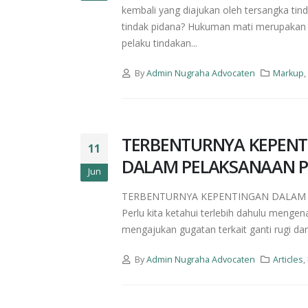
kembali yang diajukan oleh tersangka ti
tindak pidana? Hukuman mati merupakan
pelaku tindakan...
By
Admin Nugraha Advocaten
Markup
TERBENTURNYA KEPENT
11
DALAM PELAKSANAAN P
Jun
TERBENTURNYA KEPENTINGAN DALAM 
Perlu kita ketahui terlebih dahulu mengen
mengajukan gugatan terkait ganti rugi da
By
Admin Nugraha Advocaten
Articles
,