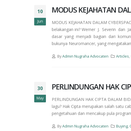
MODUS KEJAHATAN DAL
10
Jun
MODUS KEJAHATAN DALAM CYBERSPACE Bag
belakangan ini? Werner J. Severin dan
dasar yang menjadi bagian dari komunika
bukunya Neuromancer, yang mengatakan b
By
Admin Nugraha Advocaten
Articles
,
PERLINDUNGAN HAK CI
30
May
PERLINDUNGAN HAK CIPTA DALAM BIDANG 
lagu? Hak Cipta merupakan salah satu cab
pengetahuan dan mencakup pula program
By
Admin Nugraha Advocaten
Buying
,