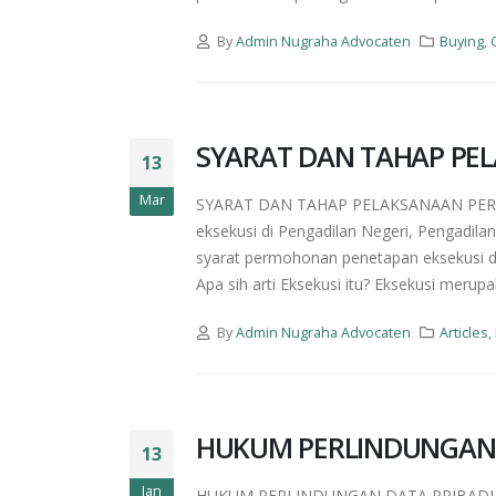
By
Admin Nugraha Advocaten
Buying
,
SYARAT DAN TAHAP PE
13
Mar
SYARAT DAN TAHAP PELAKSANAAN PERM
eksekusi di Pengadilan Negeri, Pengadil
syarat permohonan penetapan eksekusi di
Apa sih arti Eksekusi itu? Eksekusi meru
By
Admin Nugraha Advocaten
Articles
,
HUKUM PERLINDUNGAN 
13
Jan
HUKUM PERLINDUNGAN DATA PRIBADI Baga