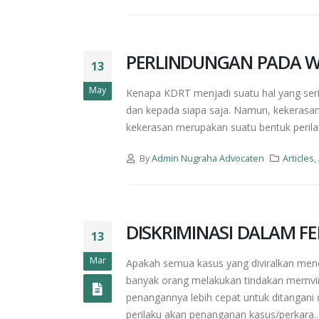
PERLINDUNGAN PADA 
13
May
Kenapa KDRT menjadi suatu hal yang seri
dan kepada siapa saja. Namun, kekerasan
kekerasan merupakan suatu bentuk peril
By
Admin Nugraha Advocaten
Articles
,
DISKRIMINASI DALAM FE
13
Mar
Apakah semua kasus yang diviralkan me
banyak orang melakukan tindakan memvir
penangannya lebih cepat untuk ditangani 
perilaku akan penanganan kasus/perkara..