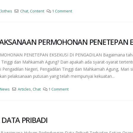
Clothes
Chat
,
Content
1 Comment
LAKSANAAN PERMOHONAN PENETEPAN EK
OHONAN PENETEPAN EKSEKUSI DI PENGADILAN Bagaimana tahap-
an Tinggi dan Mahkamah Agung? Dan apakah ada syarat-syarat terte
 Pengadilan Negeri, Pengadilan Tinggi dan Mahkamah Agung, Mari si
pakan pelaksanaan putusan yang telah mempunyai kekuatan...
News
Articles
,
Chat
1 Comment
DATA PRIBADI
imana Hukum Perlindungan Data Pribadi Terhadap Setiap Orang? 