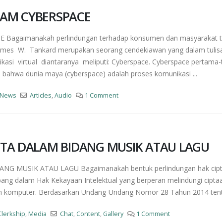
AM CYBERSPACE
aimanakah perlindungan terhadap konsumen dan masyarakat ter
 James W. Tankard merupakan seorang cendekiawan yang dalam tul
si virtual diantaranya meliputi: Cyberspace. Cyberspace pertama-
ahwa dunia maya (cyberspace) adalah proses komunikasi ...
News
Articles
,
Audio
1 Comment
PTA DALAM BIDANG MUSIK ATAU LAGU
MUSIK ATAU LAGU Bagaimanakah bentuk perlindungan hak cipta te
ang dalam Hak Kekayaan Intelektual yang berperan melindungi ciptaa
 komputer. Berdasarkan Undang-Undang Nomor 28 Tahun 2014 tenta
Clerkship
,
Media
Chat
,
Content
,
Gallery
1 Comment