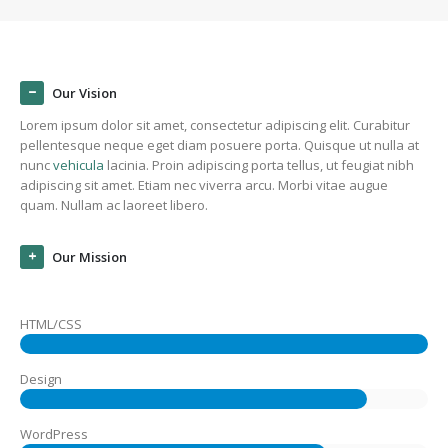
Our Vision
Lorem ipsum dolor sit amet, consectetur adipiscing elit. Curabitur
pellentesque neque eget diam posuere porta. Quisque ut nulla at
nunc
vehicula
lacinia. Proin adipiscing porta tellus, ut feugiat nibh
adipiscing sit amet. Etiam nec viverra arcu. Morbi vitae augue
quam. Nullam ac laoreet libero.
Our Mission
100%
HTML/CSS
85%
Design
75%
WordPress